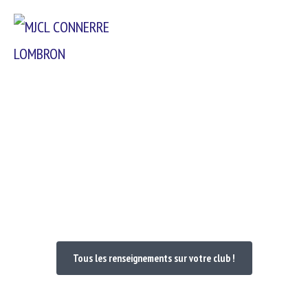
Passer
Menu
au
contenu
Bienvenue dans votre Club
Tous les renseignements sur votre club !