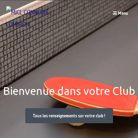
Passer
Menu
au
contenu
Bienvenue dans votre Club
Tous les renseignements sur votre club !