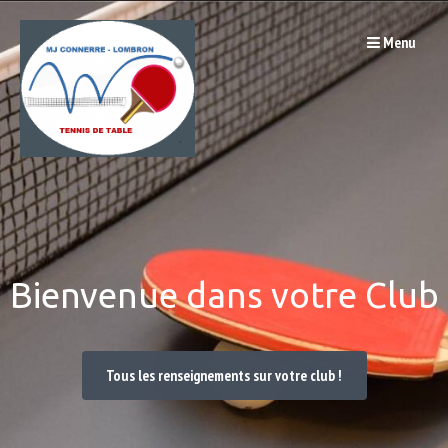
Passer
Menu
au
contenu
Bienvenue dans votre Club
Tous les renseignements sur votre club !