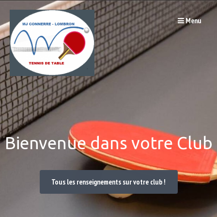
Passer
Menu
au
contenu
Bienvenue dans votre Club
Tous les renseignements sur votre club !