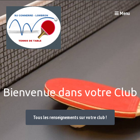
Passer
Menu
au
contenu
Bienvenue dans votre Club
Tous les renseignements sur votre club !