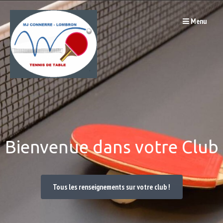
Passer
Menu
au
contenu
Bienvenue dans votre Club
Tous les renseignements sur votre club !