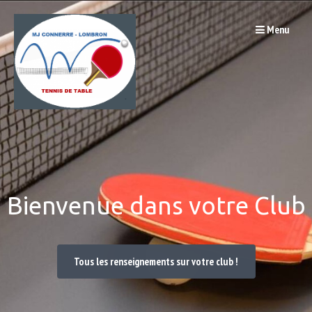
Passer
Menu
au
contenu
Bienvenue dans votre Club
Tous les renseignements sur votre club !